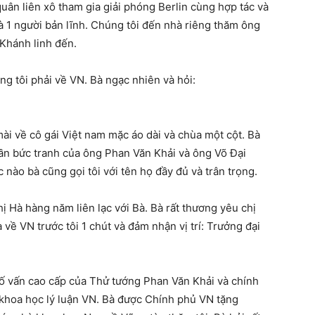
ân liên xô tham gia giải phóng Berlin cùng hợp tác và
là 1 người bản lĩnh. Chúng tôi đến nhà riêng thăm ông
 Khánh linh đến.
g tôi phải về VN. Bà ngạc nhiên và hỏi:
mài về cô gái Việt nam mặc áo dài và chùa một cột. Bà
, gần bức tranh của ông Phan Văn Khải và ông Võ Đại
 nào bà cũng gọi tôi với tên họ đầy đủ và trân trọng.
 chị Hà hàng năm liên lạc với Bà. Bà rất thương yêu chị
về VN trước tôi 1 chút và đảm nhận vị trí: Trưởng đại
ố vấn cao cấp của Thử tướng Phan Văn Khải và chính
à khoa học lý luận VN. Bà được Chính phủ VN tặng