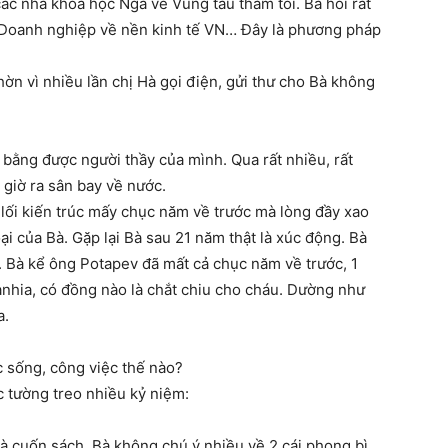
c nhà khoa học Nga về Vũng tàu thăm tôi. Bà hỏi rất
a Doanh nghiệp về nền kinh tế VN… Đây là phương pháp
hờn vì nhiều lần chị Hà gọi điện, gửi thư cho Bà không
bằng được người thầy của mình. Qua rất nhiều, rất
c giờ ra sân bay về nước.
lối kiến trúc mấy chục năm về trước mà lòng đầy xao
ại của Bà. Gặp lại Bà sau 21 năm thật là xúc động. Bà
. Bà kể ông Potapev đã mất cả chục năm về trước, 1
nhia, có đồng nào là chắt chiu cho cháu. Dường như
a.
c sống, công việc thế nào?
c tường treo nhiều kỷ niệm:
và cuốn sách. Bà không chú ý nhiều về 2 cái phong bì