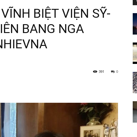
 VĨNH BIỆT VIỆN SỸ-
LIÊN BANG NGA
Tự
NHIEVNA
Minh
391
0