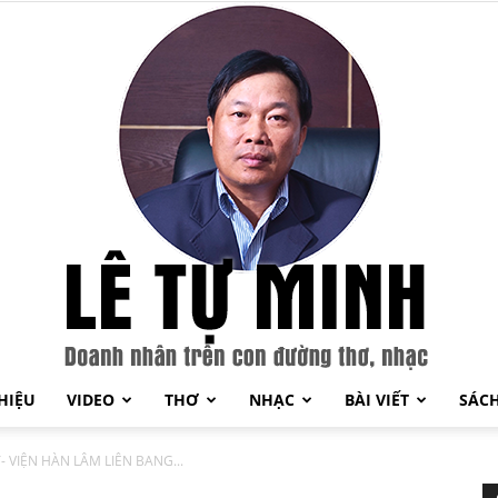
THIỆU
VIDEO
THƠ
NHẠC
BÀI VIẾT
SÁC
Lê
Ỹ- VIỆN HÀN LÂM LIÊN BANG...