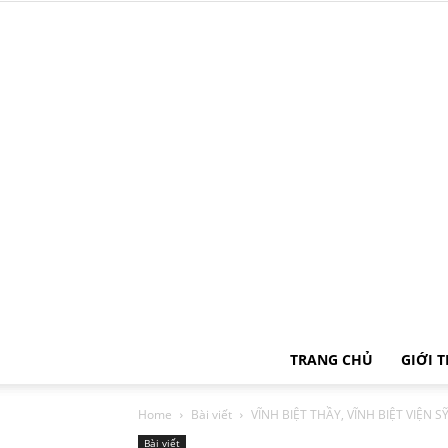
TRANG CHỦ
GIỚI 
Home
Bài viết
VĨNH BIỆT THẦY, VĨNH BIỆT VIỆN S
Bài viết