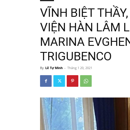
VĨNH BIỆT THẦY,
VIỆN HÀN LÂM 
MARINA EVGHE
TRIGUBENCO
By
Lê Tự Minh
-
Tháng 1 20, 2021