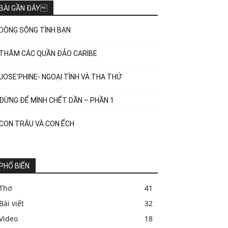
BÀI GẦN ĐÂY
DÒNG SÔNG TÌNH BẠN
THĂM CÁC QUẦN ĐẢO CARIBE
JOSE’PHINE- NGOẠI TÌNH VÀ THA THỨ
ĐỪNG ĐỂ MÌNH CHẾT DẦN – PHẦN 1
CON TRÂU VÀ CON ẾCH
PHỔ BIẾN
Thơ
41
Bài viết
32
Video
18