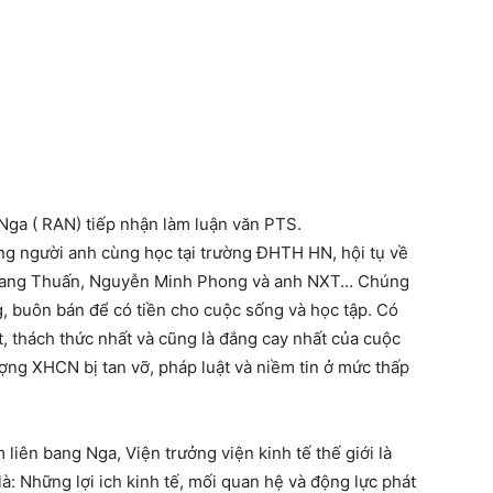
Nga ( RAN) tiếp nhận làm luận văn PTS.
ững người anh cùng học tại trường ĐHTH HN, hội tụ về
uang Thuấn, Nguyễn Minh Phong và anh NXT… Chúng
ng, buôn bán để có tiền cho cuộc sống và học tập. Có
, thách thức nhất và cũng là đắng cay nhất của cuộc
ượng XHCN bị tan vỡ, pháp luật và niềm tin ở mức thấp
liên bang Nga, Viện trưởng viện kinh tế thế giới là
 là: Những lợi ich kinh tế, mối quan hệ và động lực phát