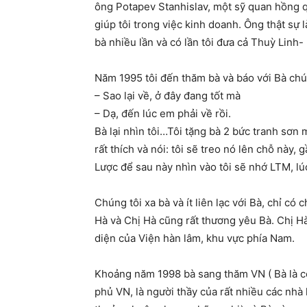
ông Potapev Stanhislav, một sỹ quan hồng qu
giúp tôi trong việc kinh doanh. Ông thật sự 
bà nhiều lần và có lần tôi đưa cả Thuỳ Linh-
Năm 1995 tôi đến thăm bà và báo với Bà chún
– Sao lại về, ở đây đang tốt mà
– Dạ, đến lúc em phải về rồi.
Bà lại nhìn tôi…Tôi tặng bà 2 bức tranh sơn 
rất thích và nói: tôi sẽ treo nó lên chỗ này
Lược để sau này nhìn vào tôi sẽ nhớ LTM, lúc
Chúng tôi xa bà và ít liên lạc với Bà, chỉ có
Hà và Chị Hà cũng rất thương yêu Bà. Chị Hà 
diện của Viện hàn lâm, khu vực phía Nam.
Khoảng năm 1998 bà sang thăm VN ( Bà là c
phủ VN, là người thầy của rất nhiều các nh