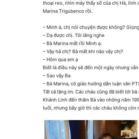
thoại reo, nhìn máy thấy số của chị Hà, lin
Marina Trigubenco rồi.
– Minh à, chị nói chuyện được không? Giọn
– Dạ được chị. Tôi lắng nghe
– Bà Marina mất rồi Minh ạ.
– Vậy hả chị? Bà mất khi nào vậy chị?
– Hôm qua em ạ
Biết là điều này sẽ đến một ngày nhưng vẫn l
– Sao vậy Ba
– Bà Marina, cô giáo hướng dẫn luận văn PTS
Tất cả lặng im. Các cháu cũng đã biết tới bà
Khánh Linh đến thăm Bà vào những năm 1993
tuổi, nhưng bây giờ thì các cháu không còn 