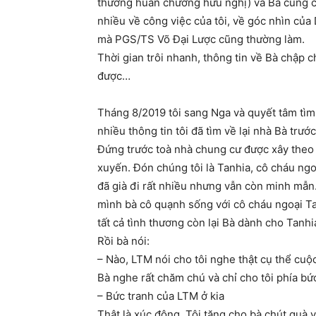
thưởng huân chương hữu nghị) và Bà cùng cá
nhiều về công việc của tôi, về góc nhìn củ
mà PGS/TS Võ Đại Lược cũng thường làm.
Thời gian trôi nhanh, thông tin về Bà chập c
được…
Tháng 8/2019 tôi sang Nga và quyết tâm tìm 
nhiều thông tin tôi đã tìm về lại nhà Bà trướ
Đứng trước toà nhà chung cư được xây theo 
xuyến. Đón chúng tôi là Tanhia, cô cháu ngo
đã già đi rất nhiều nhưng vẫn còn minh mẫn
mình bà cô quạnh sống với cô cháu ngoại Ta
tất cả tình thương còn lại Bà dành cho Tanhi
Rồi bà nói:
– Nào, LTM nói cho tôi nghe thật cụ thể cuộ
Bà nghe rất chăm chú và chỉ cho tôi phía bứ
– Bức tranh của LTM ở kia
Thật là xúc động. Tôi tặng cho bà chút quà 