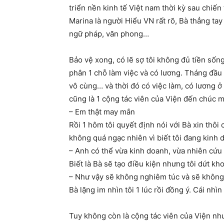
triển nền kinh tế Việt nam thời kỳ sau chiến 
Marina là người Hiểu VN rất rõ, Bà thẳng ta
ngữ pháp, văn phong…
Bảo vệ xong, có lẽ sợ tôi không đủ tiền sống
phân 1 chỗ làm việc và có lương. Tháng đầu t
vô cùng… và thời đó có việc làm, có lương ở 
cũng là 1 cộng tác viên của Viện đến chúc m
– Em thật may mắn
Rồi 1 hôm tôi quyết định nói với Bà xin thôi
không quá ngạc nhiên vì biết tôi đang kinh 
– Anh có thể vừa kinh doanh, vừa nhiên cứu
Biết là Bà sẽ tạo điều kiện nhưng tôi dứt kho
– Như vậy sẽ không nghiêm túc và sẽ không
Bà lặng im nhìn tôi 1 lúc rồi đồng ý. Cái nhì
Tuy không còn là cộng tác viên của Viện như