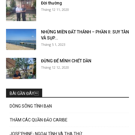
Đời thường
Tháng 12 11, 2020
NHỮNG MIỀN ĐẤT THÁNH – PHẦN II: SUY TÀN
VÀ SỤP...
Tháng 5 1, 2023
ĐỪNG ĐỂ MÌNH CHẾT DẦN
Tháng 12 12, 2020
BÀI GẦN ĐÂY
DÒNG SÔNG TÌNH BẠN
THĂM CÁC QUẦN ĐẢO CARIBE
JOSE’PHINE- NGOẠI TÌNH VÀ THA THỨ