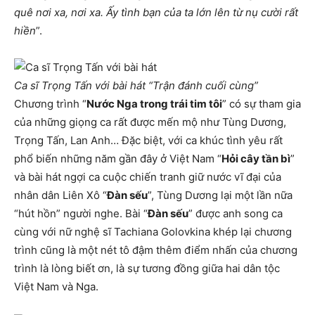
quê nơi xa, nơi xa. Ấy tình bạn của ta lớn lên từ nụ cười rất
hiền
”.
Ca sĩ Trọng Tấn với bài hát “Trận đánh cuối cùng”
Chương trình “
Nước Nga trong trái tim tôi
” có sự tham gia
của những giọng ca rất được mến mộ như Tùng Dương,
Trọng Tấn, Lan Anh… Đặc biệt, với ca khúc tình yêu rất
phổ biến những năm gần đây ở Việt Nam “
Hỏi cây tần bì
”
và bài hát ngợi ca cuộc chiến tranh giữ nước vĩ đại của
nhân dân Liên Xô “
Đàn sếu
”, Tùng Dương lại một lần nữa
“hút hồn” người nghe. Bài “
Đàn sếu
” được anh song ca
cùng với nữ nghệ sĩ Tachiana Golovkina khép lại chương
trình cũng là một nét tô đậm thêm điểm nhấn của chương
trình là lòng biết ơn, là sự tương đồng giữa hai dân tộc
Việt Nam và Nga.