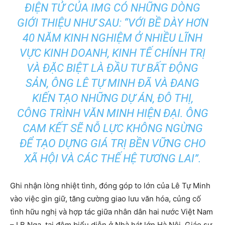
ĐIỆN TỬ CỦA IMG CÓ NHỮNG DÒNG
GIỚI THIỆU NHƯ SAU: “VỚI BỀ DÀY HƠN
40 NĂM KINH NGHIỆM Ở NHIỀU LĨNH
VỰC KINH DOANH, KINH TẾ CHÍNH TRỊ
VÀ ĐẶC BIỆT LÀ ĐẦU TƯ BẤT ĐỘNG
SẢN, ÔNG LÊ TỰ MINH ĐÃ VÀ ĐANG
KIẾN TẠO NHỮNG DỰ ÁN, ĐÔ THỊ,
CÔNG TRÌNH VĂN MINH HIỆN ĐẠI. ÔNG
CAM KẾT SẼ NỖ LỰC KHÔNG NGỪNG
ĐỂ TẠO DỰNG GIÁ TRỊ BỀN VỮNG CHO
XÃ HỘI VÀ CÁC THẾ HỆ TƯƠNG LAI”.
Ghi nhận lòng nhiệt tình, đóng góp to lớn của Lê Tự Minh
vào việc gìn giữ, tăng cường giao lưu văn hóa, củng cố
tình hữu nghị và hợp tác giữa nhân dân hai nước Việt Nam
– LB Nga, tại đêm biểu diễn ở Nhà hát lớn Hà Nội, Giáo sư