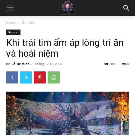
Home
Bài viết
Bài viết
Khi trái tim ấm áp lòng tri ân
và hoài niệm
By
Lê Tự Minh
-
Tháng 12 11, 2020
300
0