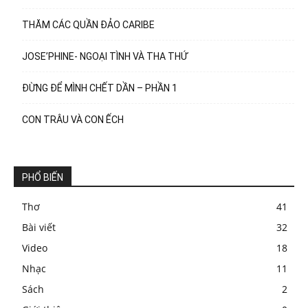
THĂM CÁC QUẦN ĐẢO CARIBE
JOSE’PHINE- NGOẠI TÌNH VÀ THA THỨ
ĐỪNG ĐỂ MÌNH CHẾT DẦN – PHẦN 1
CON TRÂU VÀ CON ẾCH
PHỔ BIẾN
Thơ
41
Bài viết
32
Video
18
Nhạc
11
Sách
2