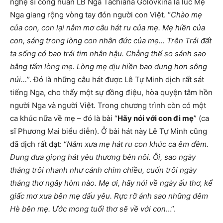
nghệ sĩ công huân LB Nga Tachiana Golovkina là lúc Mẹ
Nga giang rộng vòng tay đón người con Việt. “
Chào mẹ
của con, con lại nằm mơ câu hát ru của mẹ. Mẹ hiền của
con, sáng trong lòng con nhân đức của mẹ… Trên Trái đất
ta sống có bao trái tim nhân hậu. Chẳng thể so sánh sao
bằng tấm lòng mẹ. Lòng mẹ dịu hiền bao dung hơn sông
núi…
”. Đó là những câu hát được Lê Tự Minh dịch rất sát
tiếng Nga, cho thấy một sự đồng điệu, hòa quyện tâm hồn
người Nga và người Việt. Trong chương trình còn có một
ca khúc nữa về mẹ – đó là bài “
Hãy nói với con đi mẹ
” (ca
sĩ Phương Mai biểu diễn). Ở bài hát này Lê Tự Minh cũng
đã dịch rất đạt: “
Năm xưa mẹ hát ru con khúc ca êm đềm.
Đung đưa giọng hát yêu thương bên nôi. Ôi, sao ngày
tháng trôi nhanh như cánh chim chiều, cuốn trôi ngày
tháng thơ ngây hôm nào. Mẹ ơi, hãy nói về ngày ấu thơ, kể
giấc mơ xưa bên mẹ dấu yêu. Rực rỡ ánh sao những đêm
Hè bên mẹ. Ước mong tuổi thơ sẽ về với con
…”.