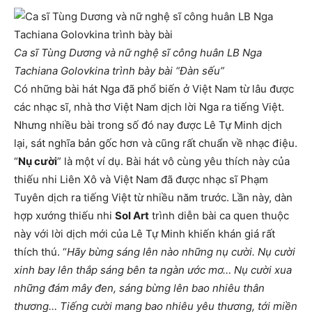
Ca sĩ Tùng Dương và nữ nghệ sĩ công huân LB Nga
Tachiana Golovkina trình bày bài “Đàn sếu”
Có những bài hát Nga đã phổ biến ở Việt Nam từ lâu được
các nhạc sĩ, nhà thơ Việt Nam dịch lời Nga ra tiếng Việt.
Nhưng nhiều bài trong số đó nay được Lê Tự Minh dịch
lại, sát nghĩa bản gốc hơn và cũng rất chuẩn về nhạc điệu.
“
Nụ cười
” là một ví dụ. Bài hát vô cùng yêu thích này của
thiếu nhi Liên Xô và Việt Nam đã được nhạc sĩ Phạm
Tuyên dịch ra tiếng Việt từ nhiều năm trước. Lần này, dàn
hợp xướng thiếu nhi
Sol Art
trình diễn bài ca quen thuộc
này với lời dịch mới của Lê Tự Minh khiến khán giá rất
thích thú. “
Hãy bừng sáng lên nào những nụ cười. Nụ cười
xinh bay lên thắp sáng bên ta ngàn ước mơ… Nụ cười xua
những đám mây đen, sáng bừng lên bao nhiêu thân
thương… Tiếng cười mang bao nhiêu yêu thương, tới miền