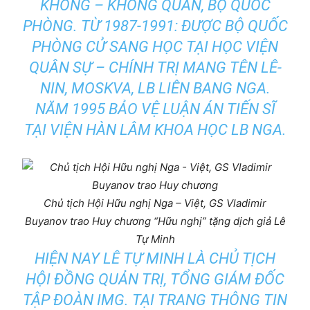
KHÔNG – KHÔNG QUÂN, BỘ QUỐC
PHÒNG. TỪ 1987-1991: ĐƯỢC BỘ QUỐC
PHÒNG CỬ SANG HỌC TẠI HỌC VIỆN
QUÂN SỰ – CHÍNH TRỊ MANG TÊN LÊ-
NIN, MOSKVA, LB LIÊN BANG NGA.
NĂM 1995 BẢO VỆ LUẬN ÁN TIẾN SĨ
TẠI VIỆN HÀN LÂM KHOA HỌC LB NGA.
Chủ tịch Hội Hữu nghị Nga – Việt, GS Vladimir
Buyanov trao Huy chương “Hữu nghị” tặng dịch giả Lê
Tự Minh
HIỆN NAY LÊ TỰ MINH LÀ CHỦ TỊCH
HỘI ĐỒNG QUẢN TRỊ, TỔNG GIÁM ĐỐC
TẬP ĐOÀN IMG. TẠI TRANG THÔNG TIN