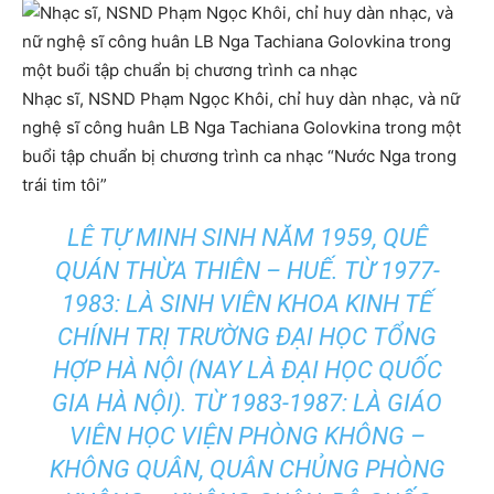
Nhạc sĩ, NSND Phạm Ngọc Khôi, chỉ huy dàn nhạc, và nữ
nghệ sĩ công huân LB Nga Tachiana Golovkina trong một
buổi tập chuẩn bị chương trình ca nhạc “Nước Nga trong
trái tim tôi”
LÊ TỰ MINH SINH NĂM 1959, QUÊ
QUÁN THỪA THIÊN – HUẾ. TỪ 1977-
1983: LÀ SINH VIÊN KHOA KINH TẾ
CHÍNH TRỊ TRƯỜNG ĐẠI HỌC TỔNG
HỢP HÀ NỘI (NAY LÀ ĐẠI HỌC QUỐC
GIA HÀ NỘI). TỪ 1983-1987: LÀ GIÁO
VIÊN HỌC VIỆN PHÒNG KHÔNG –
KHÔNG QUÂN, QUÂN CHỦNG PHÒNG